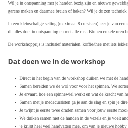
Wil je in ontspanning met je handen bezig zijn en nieuwe geweldig
garens maken en daarmee breien of haken? Wil je de zen techniek 
In een kleinschalige setting (maximaal 8 cursisten) leer je van een
dit alles doet in ontspanning en met alle rust. Binnen enkele uren 
De workshopprijs is inclusief materialen, koffie/thee met iets lekk
Dat doen we in de workshop
Direct in het begin van de workshop duiken we met de handen
Samen bereiden we de wol voor voor het spinnen. We sortere
Je ervaart, hoe een spinnewiel werkt en wat de kracht van he
Samen met je medecursisten ga je aan de slag en spin je direc
Je twijnt je eerste twee draden samen voor jouw eerste mooi
We duiken samen met de handen in de vezels en je voelt ande
je krijgt heel veel handvatten mee, om van je nieuwe hobby j