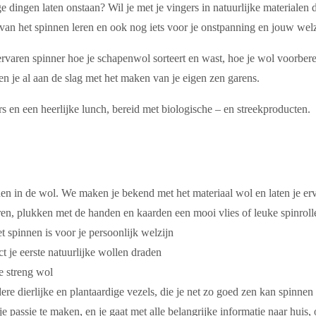
e dingen laten onstaan? Wil je met je vingers in natuurlijke materiale
van het spinnen leren en ook nog iets voor je onstpanning en jouw welz
 ervaren spinner hoe je schapenwol sorteert en wast, hoe je wol voorberei
ben je al aan de slag met het maken van je eigen zen garens.
ers en een heerlijke lunch, bereid met biologische – en streekproducten.
 in de wol. We maken je bekend met het materiaal wol en laten je erva
n, plukken met de handen en kaarden een mooi vlies of leuke spinrolle
t spinnen is voor je persoonlijk welzijn
t je eerste natuurlijke wollen draden
e streng wol
re dierlijke en plantaardige vezels, die je net zo goed zen kan spinnen
e passie te maken, en je gaat met alle belangrijke informatie naar huis,