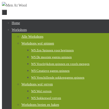
Naar
de
inhoud
Naar
Home
springen
de
Workshops
inhoud
Alle Workshops
springen
Workshops wol spinnen
WS Zen Spinnen voor beginners
WS De mooiste garens spinnen
WS Vezelrijkdom spinnen en vezels mengen
WS Creatieve garens spinnen
WS Verschillende sokkengarens spinnen
Workshops wol verven
WS Wol verven
WS Sokkenwol verven
Workshops breien en haken