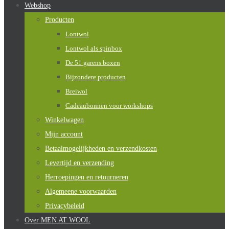
Webshop
Producten
Lontwol
Lontwol als spinbox
De 51 garens boxen
Bijzondere producten
Breiwol
Cadeaubonnen voor workshops
Winkelwagen
Mijn account
Betaalmogelijkheden en verzendkosten
Levertijd en verzending
Herroepingen en retourneren
Algemeene voorwaarden
Privacybeleid
Over MEN AT WOOL