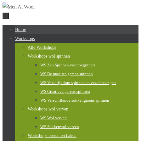
Naar
de
inhoud
Naar
Home
springen
de
Workshops
inhoud
Alle Workshops
springen
Workshops wol spinnen
WS Zen Spinnen voor beginners
WS De mooiste garens spinnen
WS Vezelrijkdom spinnen en vezels mengen
WS Creatieve garens spinnen
WS Verschillende sokkengarens spinnen
Workshops wol verven
WS Wol verven
WS Sokkenwol verven
Workshops breien en haken