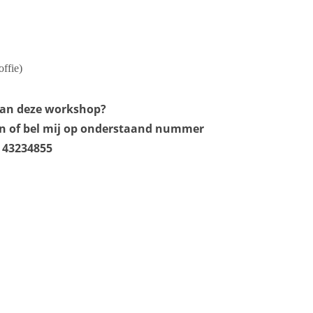
offie)
aan deze workshop?
ken of bel mij op onderstaand nummer
6 43234855