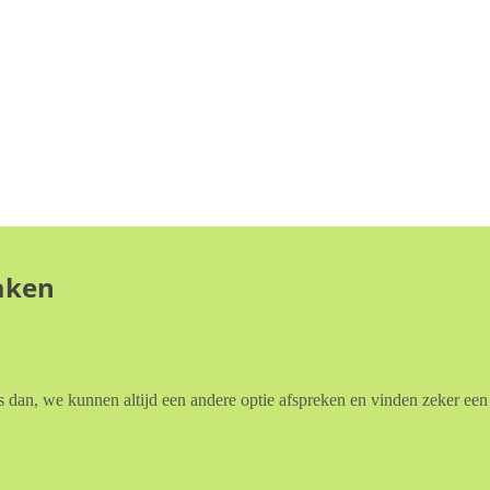
aken
 dan, we kunnen altijd een andere optie afspreken en vinden zeker ee