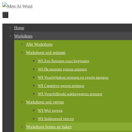
Naar
de
inhoud
Naar
Home
springen
de
Workshops
inhoud
Alle Workshops
springen
Workshops wol spinnen
WS Zen Spinnen voor beginners
WS De mooiste garens spinnen
WS Vezelrijkdom spinnen en vezels mengen
WS Creatieve garens spinnen
WS Verschillende sokkengarens spinnen
Workshops wol verven
WS Wol verven
WS Sokkenwol verven
Workshops breien en haken