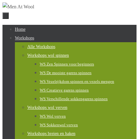
Naar
de
inhoud
Naar
Home
springen
de
Workshops
inhoud
Alle Workshops
springen
Workshops wol spinnen
WS Zen Spinnen voor beginners
WS De mooiste garens spinnen
WS Vezelrijkdom spinnen en vezels mengen
WS Creatieve garens spinnen
WS Verschillende sokkengarens spinnen
Workshops wol verven
WS Wol verven
WS Sokkenwol verven
Workshops breien en haken