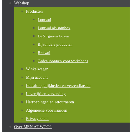
Webshop
Producten
Lontwol
Lontwol als spinbox
De 51 garens boxen
Bijzondere producten
Breiwol
Cadeaubonnen voor workshops
Winkelwagen
Mijn account
Betaalmogelijkheden en verzendkosten
Levertijd en verzending
Herroepingen en retourneren
Algemeene voorwaarden
Privacybeleid
Over MEN AT WOOL