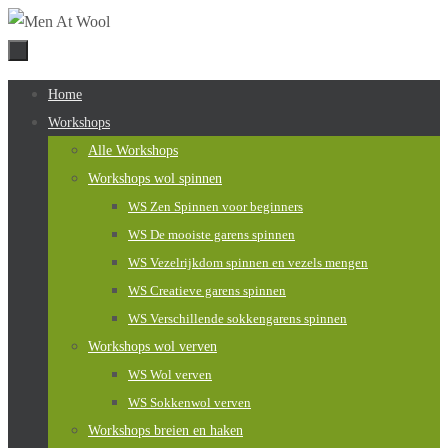
Naar
de
inhoud
Naar
Home
springen
de
Workshops
inhoud
Alle Workshops
springen
Workshops wol spinnen
WS Zen Spinnen voor beginners
WS De mooiste garens spinnen
WS Vezelrijkdom spinnen en vezels mengen
WS Creatieve garens spinnen
WS Verschillende sokkengarens spinnen
Workshops wol verven
WS Wol verven
WS Sokkenwol verven
Workshops breien en haken