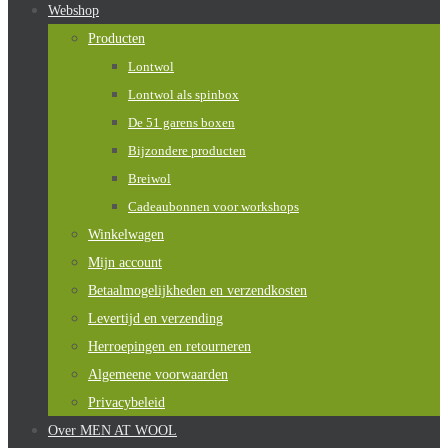
Webshop
Producten
Lontwol
Lontwol als spinbox
De 51 garens boxen
Bijzondere producten
Breiwol
Cadeaubonnen voor workshops
Winkelwagen
Mijn account
Betaalmogelijkheden en verzendkosten
Levertijd en verzending
Herroepingen en retourneren
Algemeene voorwaarden
Privacybeleid
Over MEN AT WOOL