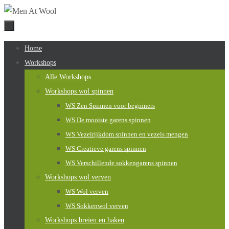
Naar
de
inhoud
Naar
Home
springen
de
Workshops
inhoud
Alle Workshops
springen
Workshops wol spinnen
WS Zen Spinnen voor beginners
WS De mooiste garens spinnen
WS Vezelrijkdom spinnen en vezels mengen
WS Creatieve garens spinnen
WS Verschillende sokkengarens spinnen
Workshops wol verven
WS Wol verven
WS Sokkenwol verven
Workshops breien en haken