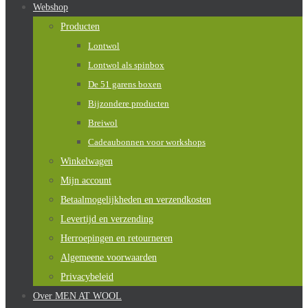
Webshop
Producten
Lontwol
Lontwol als spinbox
De 51 garens boxen
Bijzondere producten
Breiwol
Cadeaubonnen voor workshops
Winkelwagen
Mijn account
Betaalmogelijkheden en verzendkosten
Levertijd en verzending
Herroepingen en retourneren
Algemeene voorwaarden
Privacybeleid
Over MEN AT WOOL