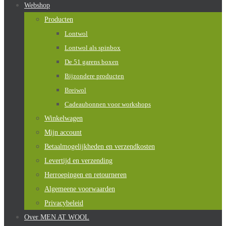
Webshop
Producten
Lontwol
Lontwol als spinbox
De 51 garens boxen
Bijzondere producten
Breiwol
Cadeaubonnen voor workshops
Winkelwagen
Mijn account
Betaalmogelijkheden en verzendkosten
Levertijd en verzending
Herroepingen en retourneren
Algemeene voorwaarden
Privacybeleid
Over MEN AT WOOL