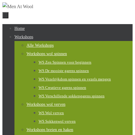
Naar
de
inhoud
Naar
Home
springen
de
Workshops
inhoud
Alle Workshops
springen
Workshops wol spinnen
WS Zen Spinnen voor beginners
WS De mooiste garens spinnen
WS Vezelrijkdom spinnen en vezels mengen
WS Creatieve garens spinnen
WS Verschillende sokkengarens spinnen
Workshops wol verven
WS Wol verven
WS Sokkenwol verven
Workshops breien en haken