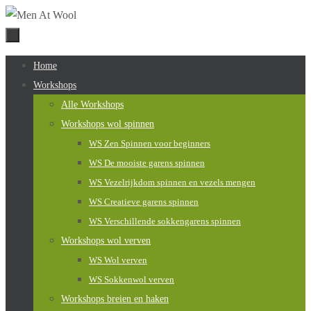
Naar
de
inhoud
Naar
Home
springen
de
Workshops
inhoud
Alle Workshops
springen
Workshops wol spinnen
WS Zen Spinnen voor beginners
WS De mooiste garens spinnen
WS Vezelrijkdom spinnen en vezels mengen
WS Creatieve garens spinnen
WS Verschillende sokkengarens spinnen
Workshops wol verven
WS Wol verven
WS Sokkenwol verven
Workshops breien en haken