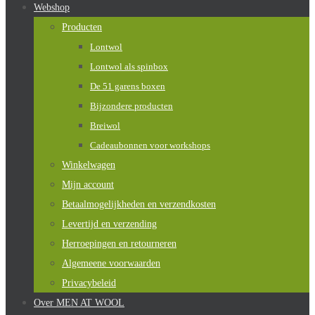
Webshop
Producten
Lontwol
Lontwol als spinbox
De 51 garens boxen
Bijzondere producten
Breiwol
Cadeaubonnen voor workshops
Winkelwagen
Mijn account
Betaalmogelijkheden en verzendkosten
Levertijd en verzending
Herroepingen en retourneren
Algemeene voorwaarden
Privacybeleid
Over MEN AT WOOL