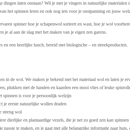
e dingen laten onstaan? Wil je met je vingers in natuurlijke materiale
van het spinnen leren en ook nog iets voor je onstpanning en jouw welz
 ervaren spinner hoe je schapenwol sorteert en wast, hoe je wol voorberei
ben je al aan de slag met het maken van je eigen zen garens.
ers en een heerlijke lunch, bereid met biologische – en streekproducten.
 in de wol. We maken je bekend met het materiaal wol en laten je erva
n, plukken met de handen en kaarden een mooi vlies of leuke spinrolle
t spinnen is voor je persoonlijk welzijn
t je eerste natuurlijke wollen draden
e streng wol
re dierlijke en plantaardige vezels, die je net zo goed zen kan spinnen
e passie te maken, en je gaat met alle belangrijke informatie naar huis,