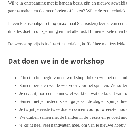
Wil je in ontspanning met je handen bezig zijn en nieuwe geweldig
garens maken en daarmee breien of haken? Wil je de zen techniek 
In een kleinschalige setting (maximaal 8 cursisten) leer je van een
dit alles doet in ontspanning en met alle rust. Binnen enkele uren 
De workshopprijs is inclusief materialen, koffie/thee met iets lekk
Dat doen we in de workshop
Direct in het begin van de workshop duiken we met de handen
Samen bereiden we de wol voor voor het spinnen. We sortere
Je ervaart, hoe een spinnewiel werkt en wat de kracht van he
Samen met je medecursisten ga je aan de slag en spin je direc
Je twijnt je eerste twee draden samen voor jouw eerste mooi
We duiken samen met de handen in de vezels en je voelt ande
je krijgt heel veel handvatten mee, om van je nieuwe hobby j