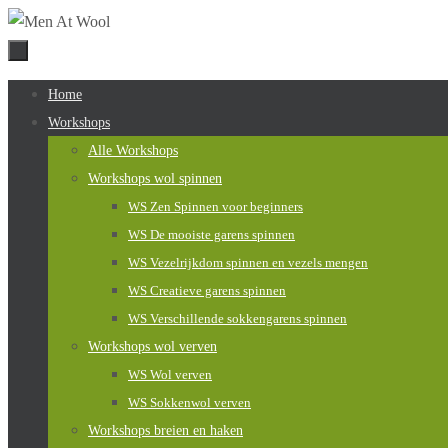
Naar
de
inhoud
Naar
Home
springen
de
Workshops
inhoud
Alle Workshops
springen
Workshops wol spinnen
WS Zen Spinnen voor beginners
WS De mooiste garens spinnen
WS Vezelrijkdom spinnen en vezels mengen
WS Creatieve garens spinnen
WS Verschillende sokkengarens spinnen
Workshops wol verven
WS Wol verven
WS Sokkenwol verven
Workshops breien en haken