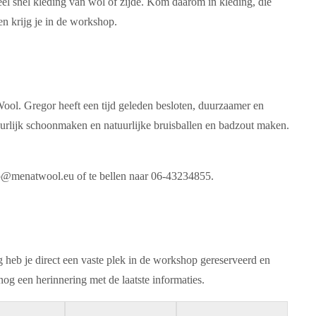
eel snel kleding van wol of zijde. Kom daarom in kleding, die
n krijg je in de workshop.
ool. Gregor heeft een tijd geleden besloten, duurzaamer en
uurlijk schoonmaken en natuurlijke bruisballen en badzout maken.
nfo@menatwool.eu of te bellen naar 06-43234855.
 heb je direct een vaste plek in de workshop gereserveerd en
og een herinnering met de laatste informaties.