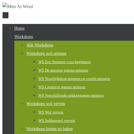
Naar
de
inhoud
Naar
Home
springen
de
Workshops
inhoud
Alle Workshops
springen
Workshops wol spinnen
WS Zen Spinnen voor beginners
WS De mooiste garens spinnen
WS Vezelrijkdom spinnen en vezels mengen
WS Creatieve garens spinnen
WS Verschillende sokkengarens spinnen
Workshops wol verven
WS Wol verven
WS Sokkenwol verven
Workshops breien en haken