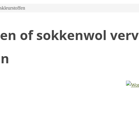
kleurstoffen
en of sokkenwol ver
en