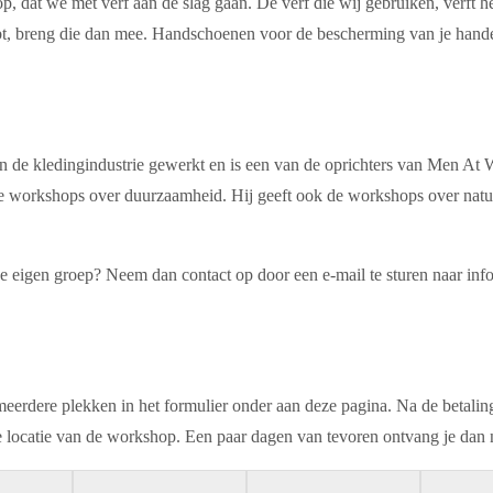
p, dat we met verf aan de slag gaan. De verf die wij gebruiken, verft h
ebt, breng die dan mee. Handschoenen voor de bescherming van je hande
n de kledingindustrie gewerkt en is een van de oprichters van Men At W
lende workshops over duurzaamheid. Hij geeft ook de workshops over nat
 je eigen groep? Neem dan contact op door een e-mail te sturen naar i
erdere plekken in het formulier onder aan deze pagina. Na de betaling
 locatie van de workshop. Een paar dagen van tevoren ontvang je dan n