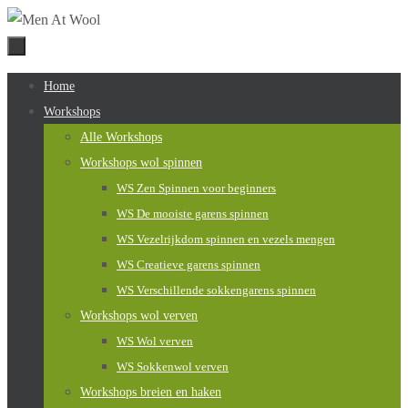
Naar
de
inhoud
Naar
Home
springen
de
Workshops
inhoud
Alle Workshops
springen
Workshops wol spinnen
WS Zen Spinnen voor beginners
WS De mooiste garens spinnen
WS Vezelrijkdom spinnen en vezels mengen
WS Creatieve garens spinnen
WS Verschillende sokkengarens spinnen
Workshops wol verven
WS Wol verven
WS Sokkenwol verven
Workshops breien en haken