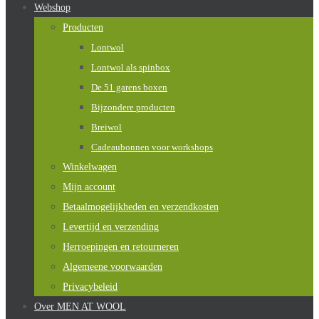
Webshop
Producten
Lontwol
Lontwol als spinbox
De 51 garens boxen
Bijzondere producten
Breiwol
Cadeaubonnen voor workshops
Winkelwagen
Mijn account
Betaalmogelijkheden en verzendkosten
Levertijd en verzending
Herroepingen en retourneren
Algemeene voorwaarden
Privacybeleid
Over MEN AT WOOL