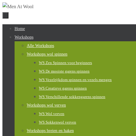
Naar
de
inhoud
Naar
Home
springen
de
Workshops
inhoud
Alle Workshops
springen
Workshops wol spinnen
WS Zen Spinnen voor beginners
WS De mooiste garens spinnen
WS Vezelrijkdom spinnen en vezels mengen
WS Creatieve garens spinnen
WS Verschillende sokkengarens spinnen
Workshops wol verven
WS Wol verven
WS Sokkenwol verven
Workshops breien en haken