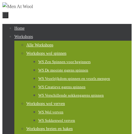
Naar
de
inhoud
Naar
Home
springen
de
Workshops
inhoud
Alle Workshops
springen
Workshops wol spinnen
WS Zen Spinnen voor beginners
WS De mooiste garens spinnen
WS Vezelrijkdom spinnen en vezels mengen
WS Creatieve garens spinnen
WS Verschillende sokkengarens spinnen
Workshops wol verven
WS Wol verven
WS Sokkenwol verven
Workshops breien en haken