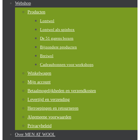
Webshop
Producten
Lontwol
Lontwol als spinbox
De 51 garens boxen
Bijzondere producten
Breiwol
Cadeaubonnen voor workshops
Winkelwagen
Mijn account
Betaalmogelijkheden en verzendkosten
Levertijd en verzending
Herroepingen en retourneren
Algemeene voorwaarden
Privacybeleid
Over MEN AT WOOL