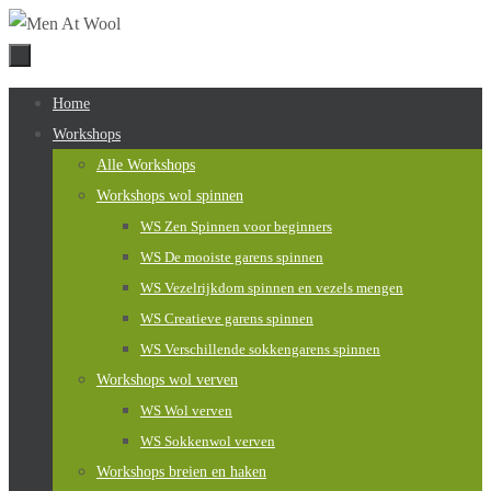
Naar
de
inhoud
Naar
Home
springen
de
Workshops
inhoud
Alle Workshops
springen
Workshops wol spinnen
WS Zen Spinnen voor beginners
WS De mooiste garens spinnen
WS Vezelrijkdom spinnen en vezels mengen
WS Creatieve garens spinnen
WS Verschillende sokkengarens spinnen
Workshops wol verven
WS Wol verven
WS Sokkenwol verven
Workshops breien en haken