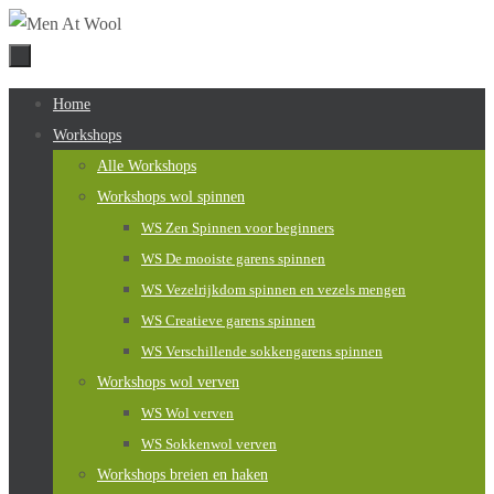
Naar
de
inhoud
Naar
Home
springen
de
Workshops
inhoud
Alle Workshops
springen
Workshops wol spinnen
WS Zen Spinnen voor beginners
WS De mooiste garens spinnen
WS Vezelrijkdom spinnen en vezels mengen
WS Creatieve garens spinnen
WS Verschillende sokkengarens spinnen
Workshops wol verven
WS Wol verven
WS Sokkenwol verven
Workshops breien en haken