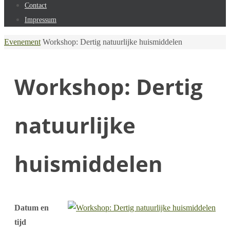
Contact
Impressum
Home
Evenement
Workshop: Dertig natuurlijke huismiddelen
Workshop: Dertig
natuurlijke
huismiddelen
Datum en
tijd