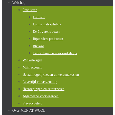
Webshop
Producten
Lontwol
Lontwol als spinbox
De 51 garens boxen
Bijzondere producten
Breiwol
Cadeaubonnen voor workshops
Winkelwagen
Mijn account
Betaalmogelijkheden en verzendkosten
Levertijd en verzending
Herroepingen en retourneren
Algemeene voorwaarden
Privacybeleid
Over MEN AT WOOL