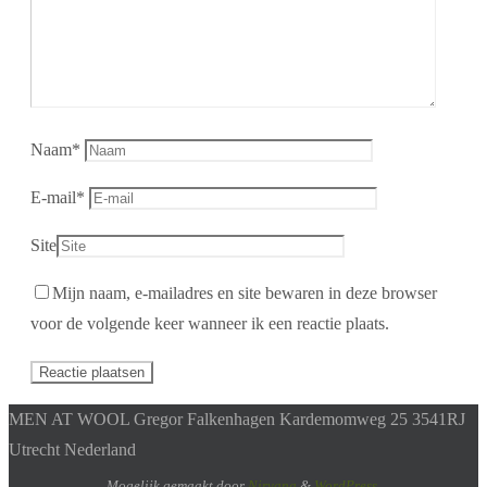
Naam
*
E-mail
*
Site
Mijn naam, e-mailadres en site bewaren in deze browser
voor de volgende keer wanneer ik een reactie plaats.
MEN AT WOOL Gregor Falkenhagen Kardemomweg 25 3541RJ
Utrecht Nederland
Mogelijk gemaakt door
Nirvana
&
WordPress.