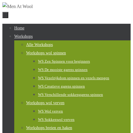
Naar
de
inhoud
Naar
Home
springen
de
Workshops
inhoud
Alle Workshops
springen
Workshops wol spinnen
WS Zen Spinnen voor beginners
WS De mooiste garens spinnen
WS Vezelrijkdom spinnen en vezels mengen
WS Creatieve garens spinnen
WS Verschillende sokkengarens spinnen
Workshops wol verven
WS Wol verven
WS Sokkenwol verven
Workshops breien en haken