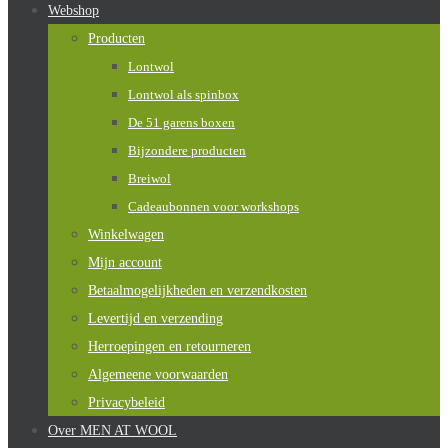
Webshop
Producten
Lontwol
Lontwol als spinbox
De 51 garens boxen
Bijzondere producten
Breiwol
Cadeaubonnen voor workshops
Winkelwagen
Mijn account
Betaalmogelijkheden en verzendkosten
Levertijd en verzending
Herroepingen en retourneren
Algemeene voorwaarden
Privacybeleid
Over MEN AT WOOL