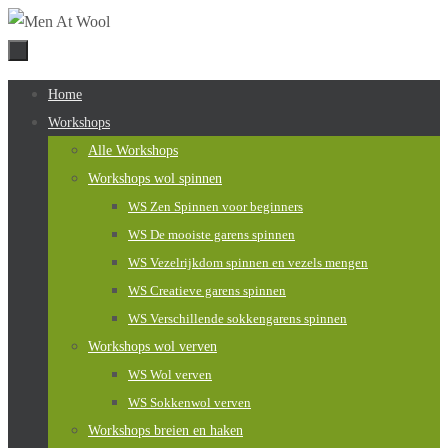
Naar
de
inhoud
Naar
Home
springen
de
Workshops
inhoud
Alle Workshops
springen
Workshops wol spinnen
WS Zen Spinnen voor beginners
WS De mooiste garens spinnen
WS Vezelrijkdom spinnen en vezels mengen
WS Creatieve garens spinnen
WS Verschillende sokkengarens spinnen
Workshops wol verven
WS Wol verven
WS Sokkenwol verven
Workshops breien en haken