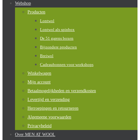
Webshop
Producten
Lontwol
Lontwol als spinbox
De 51 garens boxen
Bijzondere producten
Breiwol
Cadeaubonnen voor workshops
Winkelwagen
Mijn account
Betaalmogelijkheden en verzendkosten
Levertijd en verzending
Herroepingen en retourneren
Algemeene voorwaarden
Privacybeleid
Over MEN AT WOOL