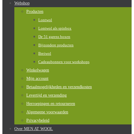
Webshop
Producten
Lontwol
Lontwol als spinbox
De 51 garens boxen
Bijzondere producten
Breiwol
Cadeaubonnen voor workshops
Winkelwagen
Mijn account
Betaalmogelijkheden en verzendkosten
Levertijd en verzending
Herroepingen en retourneren
Algemeene voorwaarden
Privacybeleid
Over MEN AT WOOL