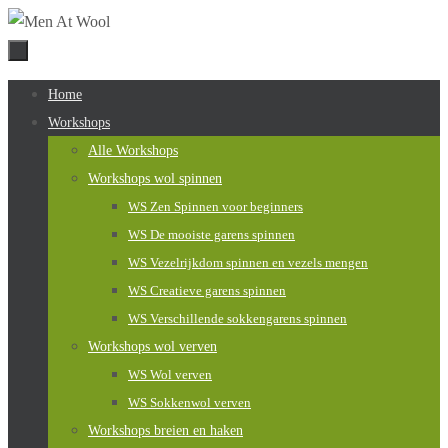
Naar
de
inhoud
Naar
Home
springen
de
Workshops
inhoud
Alle Workshops
springen
Workshops wol spinnen
WS Zen Spinnen voor beginners
WS De mooiste garens spinnen
WS Vezelrijkdom spinnen en vezels mengen
WS Creatieve garens spinnen
WS Verschillende sokkengarens spinnen
Workshops wol verven
WS Wol verven
WS Sokkenwol verven
Workshops breien en haken