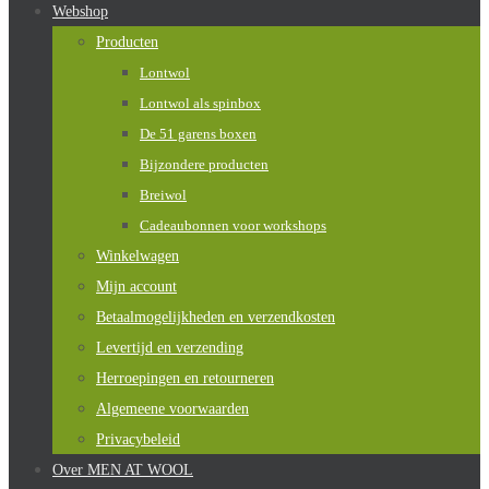
Webshop
Producten
Lontwol
Lontwol als spinbox
De 51 garens boxen
Bijzondere producten
Breiwol
Cadeaubonnen voor workshops
Winkelwagen
Mijn account
Betaalmogelijkheden en verzendkosten
Levertijd en verzending
Herroepingen en retourneren
Algemeene voorwaarden
Privacybeleid
Over MEN AT WOOL