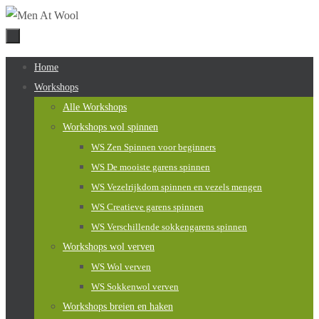
Naar
de
inhoud
Naar
Home
springen
de
Workshops
inhoud
Alle Workshops
springen
Workshops wol spinnen
WS Zen Spinnen voor beginners
WS De mooiste garens spinnen
WS Vezelrijkdom spinnen en vezels mengen
WS Creatieve garens spinnen
WS Verschillende sokkengarens spinnen
Workshops wol verven
WS Wol verven
WS Sokkenwol verven
Workshops breien en haken