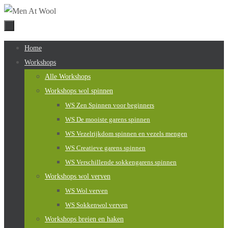
Naar
de
inhoud
Naar
Home
springen
de
Workshops
inhoud
Alle Workshops
springen
Workshops wol spinnen
WS Zen Spinnen voor beginners
WS De mooiste garens spinnen
WS Vezelrijkdom spinnen en vezels mengen
WS Creatieve garens spinnen
WS Verschillende sokkengarens spinnen
Workshops wol verven
WS Wol verven
WS Sokkenwol verven
Workshops breien en haken