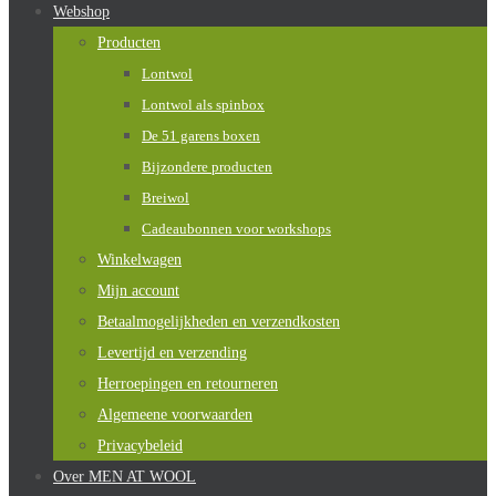
Webshop
Producten
Lontwol
Lontwol als spinbox
De 51 garens boxen
Bijzondere producten
Breiwol
Cadeaubonnen voor workshops
Winkelwagen
Mijn account
Betaalmogelijkheden en verzendkosten
Levertijd en verzending
Herroepingen en retourneren
Algemeene voorwaarden
Privacybeleid
Over MEN AT WOOL