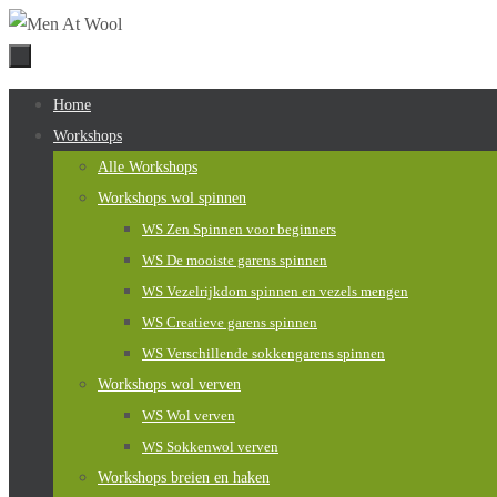
Naar
de
inhoud
Naar
Home
springen
de
Workshops
inhoud
Alle Workshops
springen
Workshops wol spinnen
WS Zen Spinnen voor beginners
WS De mooiste garens spinnen
WS Vezelrijkdom spinnen en vezels mengen
WS Creatieve garens spinnen
WS Verschillende sokkengarens spinnen
Workshops wol verven
WS Wol verven
WS Sokkenwol verven
Workshops breien en haken