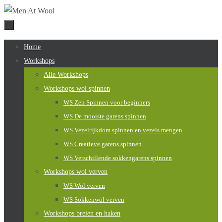
Naar
de
inhoud
Naar
Home
springen
de
Workshops
inhoud
Alle Workshops
springen
Workshops wol spinnen
WS Zen Spinnen voor beginners
WS De mooiste garens spinnen
WS Vezelrijkdom spinnen en vezels mengen
WS Creatieve garens spinnen
WS Verschillende sokkengarens spinnen
Workshops wol verven
WS Wol verven
WS Sokkenwol verven
Workshops breien en haken