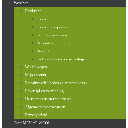
Webshop
Producten
Lontwol
Lontwol als spinbox
De 51 garens boxen
Bijzondere producten
Breiwol
Cadeaubonnen voor workshops
Winkelwagen
Mijn account
Betaalmogelijkheden en verzendkosten
Levertijd en verzending
Herroepingen en retourneren
Algemeene voorwaarden
Privacybeleid
Over MEN AT WOOL