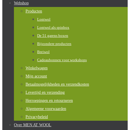
Webshop
Producten
Lontwol
Lontwol als spinbox
De 51 garens boxen
Bijzondere producten
Breiwol
Cadeaubonnen voor workshops
Winkelwagen
Mijn account
Betaalmogelijkheden en verzendkosten
Levertijd en verzending
Herroepingen en retourneren
Algemeene voorwaarden
Privacybeleid
Over MEN AT WOOL