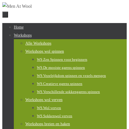
Naar
de
inhoud
Naar
Home
springen
de
Workshops
inhoud
Alle Workshops
springen
Workshops wol spinnen
WS Zen Spinnen voor beginners
WS De mooiste garens spinnen
WS Vezelrijkdom spinnen en vezels mengen
WS Creatieve garens spinnen
WS Verschillende sokkengarens spinnen
Workshops wol verven
WS Wol verven
WS Sokkenwol verven
Workshops breien en haken