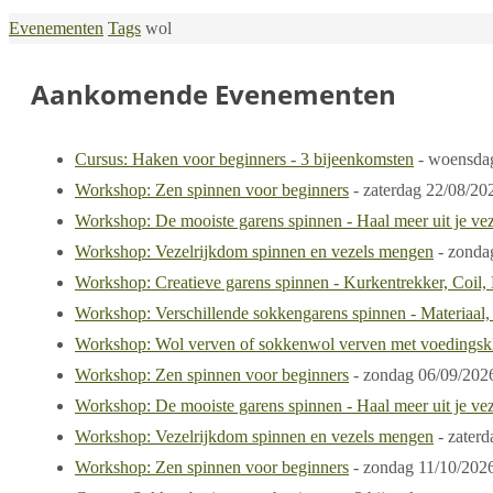
Home
Evenementen
Tags
wol
Aankomende Evenementen
Cursus: Haken voor beginners - 3 bijeenkomsten
- woensd
Workshop: Zen spinnen voor beginners
- zaterdag
22/08/202
Workshop: De mooiste garens spinnen - Haal meer uit je vez
Workshop: Vezelrijkdom spinnen en vezels mengen
- zond
Workshop: Creatieve garens spinnen - Kurkentrekker, Coil,
Workshop: Verschillende sokkengarens spinnen - Materiaal,
Workshop: Wol verven of sokkenwol verven met voedingskl
Workshop: Zen spinnen voor beginners
- zondag
06/09/2026
Workshop: De mooiste garens spinnen - Haal meer uit je vez
Workshop: Vezelrijkdom spinnen en vezels mengen
- zater
Workshop: Zen spinnen voor beginners
- zondag
11/10/2026