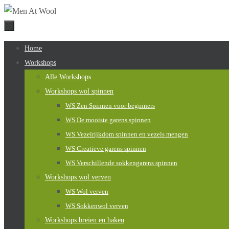
Naar
de
inhoud
Naar
Home
springen
de
Workshops
inhoud
Alle Workshops
springen
Workshops wol spinnen
WS Zen Spinnen voor beginners
WS De mooiste garens spinnen
WS Vezelrijkdom spinnen en vezels mengen
WS Creatieve garens spinnen
WS Verschillende sokkengarens spinnen
Workshops wol verven
WS Wol verven
WS Sokkenwol verven
Workshops breien en haken