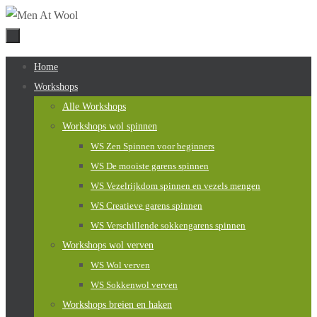
Naar
de
inhoud
Naar
Home
springen
de
Workshops
inhoud
Alle Workshops
springen
Workshops wol spinnen
WS Zen Spinnen voor beginners
WS De mooiste garens spinnen
WS Vezelrijkdom spinnen en vezels mengen
WS Creatieve garens spinnen
WS Verschillende sokkengarens spinnen
Workshops wol verven
WS Wol verven
WS Sokkenwol verven
Workshops breien en haken